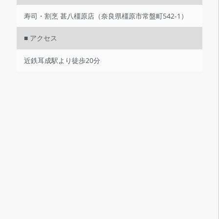
寿司・割烹 甚八橿原店（奈良県橿原市常盤町542-1）
■ アクセス
近鉄耳成駅より徒歩20分