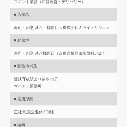
フロント業務（店舗運営・デリバリー）
■ 店舗名
寿司・割烹 甚八 橿原店＜株式会社ミライトリンク＞
■ 勤務地
寿司・割烹 甚八橿原店（奈良県橿原市常盤町542-1）
■ 勤務地補足
近鉄耳成駅より徒歩10分
マイカー通勤可
■ 雇用形態
正社員(完全週休2日制)
■ 給与