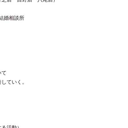
・結婚相談所
いて
善していく。
。
）
正する活動）