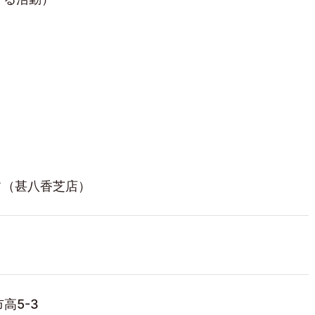
フ（甚八香芝店）
市高5-3