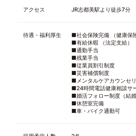
アクセス
JR志都美駅より徒歩7分
待遇・福利厚生
■社会保険完備 （健康保
■有給休暇 （法定支給）
■通勤手当
■残業手当
■従業員割引制度
■災害補償制度
■メンタルケアカウンセリ
■24時間電話健康相談サ
■婚活フォロー制度（結婚
■休憩室完備
■車・バイク通勤可