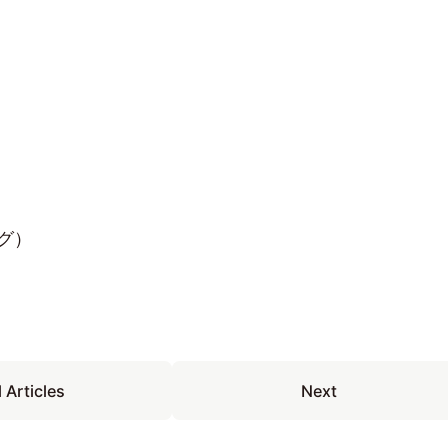
グ）
l Articles
Next